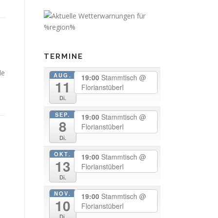
TERMINE
de
AUG.
19:00
Stammtisch
@
11
Florianstüberl
Di.
SEP.
19:00
Stammtisch
@
8
Florianstüberl
Di.
OKT.
19:00
Stammtisch
@
13
Florianstüberl
Di.
NOV.
19:00
Stammtisch
@
10
Florianstüberl
Di.