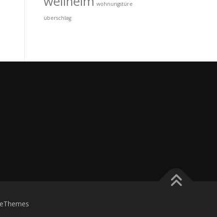
wellheim
wohnungstüre
überschlag
eThemes