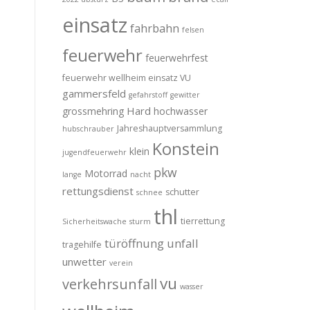
einsatz
fahrbahn
felsen
feuerwehr
feuerwehrfest
feuerwehr wellheim einsatz VU
gammersfeld
gefahrstoff
gewitter
Hard
grossmehring
hochwasser
Jahreshauptversammlung
hubschrauber
Konstein
klein
jugendfeuerwehr
pkw
Motorrad
lange
nacht
rettungsdienst
schutter
schnee
thl
tierrettung
Sicherheitswache
sturm
türöffnung
unfall
tragehilfe
unwetter
verein
vu
verkehrsunfall
wasser