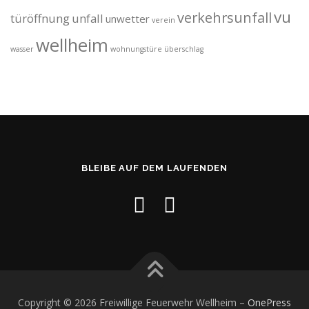
vu
verkehrsunfall
türöffnung
unfall
unwetter
verein
wellheim
wasser
wohnungstüre
überschlag
BLEIBE AUF DEM LAUFENDEN
Copyright © 2026 Freiwillige Feuerwehr Wellheim
–
OnePress