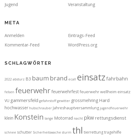
Jugend
Veranstaltung
META
Anmelden
Eintrags-Feed
Kommentar-Feed
WordPress.org
SCHLAGWÖRTER
einsatz
brand
baum
fahrbahn
B3
2022
absturz
ecall
feuerwehr
feuerwehrfest
feuerwehr wellheim einsatz
felsen
gammersfeld
Hard
grossmehring
VU
gefahrstoff
gewitter
hochwasser
Jahreshauptversammlung
hubschrauber
jugendfeuerwehr
Konstein
pkw
rettungsdienst
klein
Motorrad
lange
nacht
thl
schutter
tierrettung
tragehilfe
schnee
Sicherheitswache
sturm