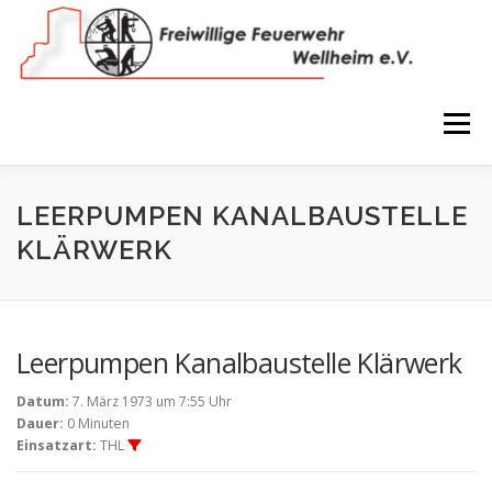
Zum
Inhalt
springen
Menü
NEWS
VEREIN
150 JAHRE
FEUERWEHR
LEERPUMPEN KANALBAUSTELLE
KLÄRWERK
WIR IN BILDERN
TERMINE
IMPRESSUM
Leerpumpen Kanalbaustelle Klärwerk
COOKIE-RICHTLINIE (EU)
Datum:
7. März 1973 um 7:55 Uhr
Dauer:
0 Minuten
Einsatzart:
THL