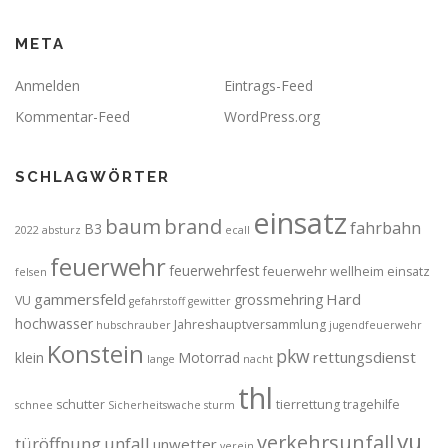
META
Anmelden
Eintrags-Feed
Kommentar-Feed
WordPress.org
SCHLAGWÖRTER
einsatz
brand
baum
fahrbahn
B3
2022
absturz
ecall
feuerwehr
feuerwehrfest
feuerwehr wellheim einsatz
felsen
gammersfeld
Hard
grossmehring
VU
gefahrstoff
gewitter
hochwasser
Jahreshauptversammlung
hubschrauber
jugendfeuerwehr
Konstein
pkw
rettungsdienst
klein
Motorrad
lange
nacht
thl
schutter
tierrettung
tragehilfe
schnee
Sicherheitswache
sturm
vu
verkehrsunfall
türöffnung
unfall
unwetter
verein