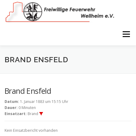
Zum
Inhalt
springen
Menü
NEWS
VEREIN
150 JAHRE
FEUERWEHR
BRAND ENSFELD
WIR IN BILDERN
TERMINE
IMPRESSUM
Brand Ensfeld
Datum:
1. Januar 1883 um 15:15 Uhr
COOKIE-RICHTLINIE (EU)
Dauer:
0 Minuten
Einsatzart:
Brand
Kein Einsatzbericht vorhanden