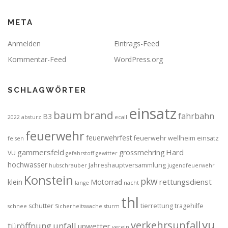
META
Anmelden
Eintrags-Feed
Kommentar-Feed
WordPress.org
SCHLAGWÖRTER
einsatz
brand
baum
fahrbahn
B3
2022
absturz
ecall
feuerwehr
feuerwehrfest
feuerwehr wellheim einsatz
felsen
gammersfeld
Hard
grossmehring
VU
gefahrstoff
gewitter
hochwasser
Jahreshauptversammlung
hubschrauber
jugendfeuerwehr
Konstein
pkw
rettungsdienst
klein
Motorrad
lange
nacht
thl
schutter
tierrettung
tragehilfe
schnee
Sicherheitswache
sturm
vu
verkehrsunfall
türöffnung
unfall
unwetter
verein