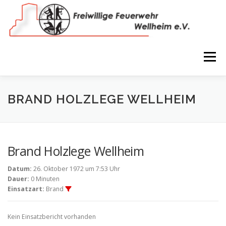
Zum
Inhalt
springen
Menü
NEWS
VEREIN
150 JAHRE
FEUERWEHR
BRAND HOLZLEGE WELLHEIM
WIR IN BILDERN
TERMINE
IMPRESSUM
Brand Holzlege Wellheim
Datum:
26. Oktober 1972 um 7:53 Uhr
COOKIE-RICHTLINIE (EU)
Dauer:
0 Minuten
Einsatzart:
Brand
Kein Einsatzbericht vorhanden