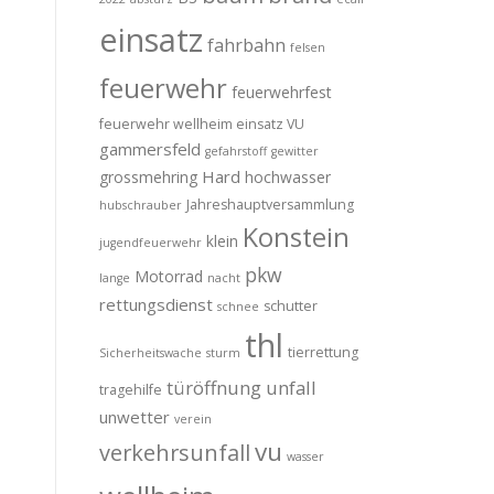
einsatz
fahrbahn
felsen
feuerwehr
feuerwehrfest
feuerwehr wellheim einsatz VU
gammersfeld
gefahrstoff
gewitter
Hard
grossmehring
hochwasser
Jahreshauptversammlung
hubschrauber
Konstein
klein
jugendfeuerwehr
pkw
Motorrad
lange
nacht
rettungsdienst
schutter
schnee
thl
tierrettung
Sicherheitswache
sturm
türöffnung
unfall
tragehilfe
unwetter
verein
vu
verkehrsunfall
wasser