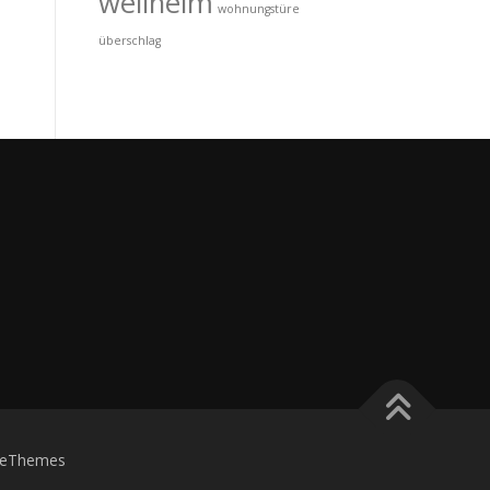
wellheim
wohnungstüre
überschlag
eThemes