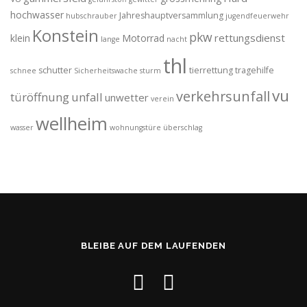
hochwasser
Jahreshauptversammlung
hubschrauber
jugendfeuerwehr
Konstein
pkw
rettungsdienst
klein
Motorrad
lange
nacht
thl
schutter
tierrettung
tragehilfe
schnee
Sicherheitswache
sturm
vu
verkehrsunfall
türöffnung
unfall
unwetter
verein
wellheim
wasser
wohnungstüre
überschlag
BLEIBE AUF DEM LAUFENDEN