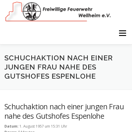
Zum
Inhalt
springen
Menü
NEWS
VEREIN
150 JAHRE
FEUERWEHR
SCHUCHAKTION NACH EINER
JUNGEN FRAU NAHE DES
GUTSHOFES ESPENLOHE
WIR IN BILDERN
TERMINE
IMPRESSUM
COOKIE-RICHTLINIE (EU)
Schuchaktion nach einer jungen Frau
nahe des Gutshofes Espenlohe
Datum:
1. August 1957 um 15:31 Uhr