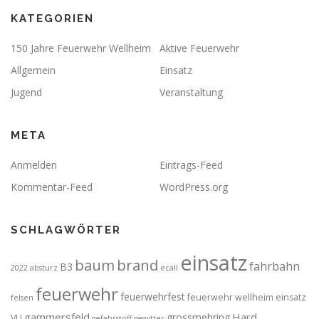
KATEGORIEN
150 Jahre Feuerwehr Wellheim
Aktive Feuerwehr
Allgemein
Einsatz
Jugend
Veranstaltung
META
Anmelden
Eintrags-Feed
Kommentar-Feed
WordPress.org
SCHLAGWÖRTER
einsatz
brand
baum
fahrbahn
B3
2022
absturz
ecall
feuerwehr
feuerwehrfest
feuerwehr wellheim einsatz
felsen
gammersfeld
Hard
grossmehring
VU
gefahrstoff
gewitter