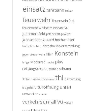
einsatz
fahrbahn
felsen
feuerwehr
feuerwehrfest
feuerwehr wellheim einsatz VU
gammersfeld
gefahrstoff
gewitter
Hard
grossmehring
hochwasser
Jahreshauptversammlung
hubschrauber
Konstein
klein
jugendfeuerwehr
pkw
Motorrad
lange
nacht
rettungsdienst
schutter
schnee
thl
tierrettung
Sicherheitswache
sturm
türöffnung
unfall
tragehilfe
unwetter
verein
vu
verkehrsunfall
wasser