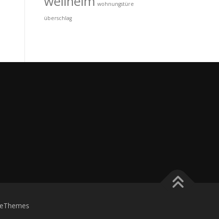
wellheim
wohnungstüre
überschlag
eThemes