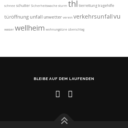
thl
schutter
tierrettung
tragehilfe
schnee
Sicherheitswache
sturm
vu
verkehrsunfall
türöffnung
unfall
unwetter
verein
wellheim
wasser
wohnungstüre
überschlag
BLEIBE AUF DEM LAUFENDEN