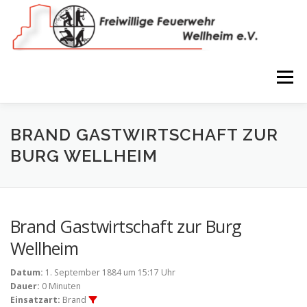
Zum
Inhalt
springen
Menü
NEWS
VEREIN
150 JAHRE
FEUERWEHR
BRAND GASTWIRTSCHAFT ZUR
BURG WELLHEIM
WIR IN BILDERN
TERMINE
IMPRESSUM
Brand Gastwirtschaft zur Burg
COOKIE-RICHTLINIE (EU)
Wellheim
Datum:
1. September 1884 um 15:17 Uhr
Dauer:
0 Minuten
Einsatzart:
Brand