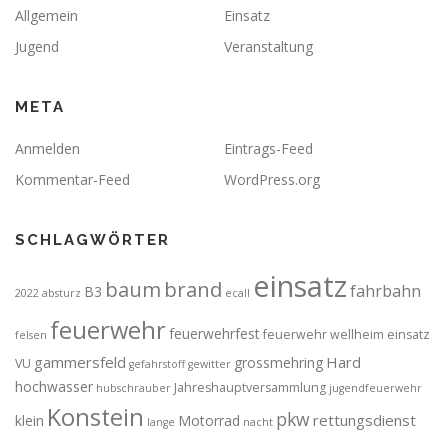
Allgemein
Einsatz
Jugend
Veranstaltung
META
Anmelden
Eintrags-Feed
Kommentar-Feed
WordPress.org
SCHLAGWÖRTER
einsatz
brand
baum
fahrbahn
B3
2022
absturz
ecall
feuerwehr
feuerwehrfest
feuerwehr wellheim einsatz
felsen
gammersfeld
Hard
grossmehring
VU
gefahrstoff
gewitter
hochwasser
Jahreshauptversammlung
hubschrauber
jugendfeuerwehr
Konstein
pkw
rettungsdienst
klein
Motorrad
lange
nacht