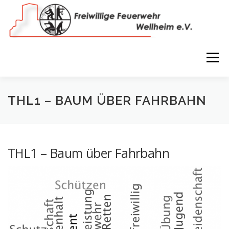
Zum
Inhalt
springen
Menü
NEWS
VEREIN
150 JAHRE
FEUERWEHR
THL1 – BAUM ÜBER FAHRBAHN
WIR IN BILDERN
TERMINE
IMPRESSUM
THL1 – Baum über Fahrbahn
COOKIE-RICHTLINIE (EU)