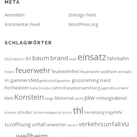
META
Anmelden
Eintrags-Feed
Kommentar-Feed
WordPress.org
SCHLAGWÖRTER
einsatz
brand
baum
fahrbahn
B3
2022
absturz
ecall
feuerwehr
feuerwehrfest
feuerwehr wellheim einsatz
felsen
gammersfeld
Hard
grossmehring
VU
gefahrstoff
gewitter
hochwasser
Jahreshauptversammlung
hubschrauber
jugendfeuerwehr
Konstein
pkw
rettungsdienst
klein
Motorrad
lange
nacht
thl
schutter
tierrettung
tragehilfe
schnee
Sicherheitswache
sturm
vu
verkehrsunfall
türöffnung
unfall
unwetter
verein
wellheim