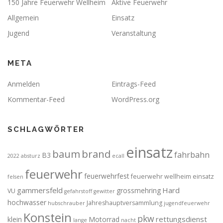
150 Jahre Feuerwehr Wellheim
Aktive Feuerwehr
Allgemein
Einsatz
Jugend
Veranstaltung
META
Anmelden
Eintrags-Feed
Kommentar-Feed
WordPress.org
SCHLAGWÖRTER
einsatz
brand
baum
fahrbahn
B3
2022
absturz
ecall
feuerwehr
feuerwehrfest
feuerwehr wellheim einsatz
felsen
gammersfeld
Hard
grossmehring
VU
gefahrstoff
gewitter
hochwasser
Jahreshauptversammlung
hubschrauber
jugendfeuerwehr
Konstein
pkw
rettungsdienst
klein
Motorrad
lange
nacht