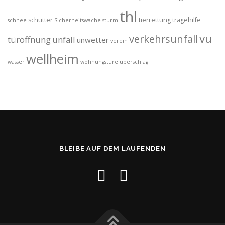
thl
schutter
tierrettung
tragehilfe
schnee
Sicherheitswache
sturm
vu
verkehrsunfall
türöffnung
unfall
unwetter
verein
wellheim
wasser
wohnungstüre
überschlag
BLEIBE AUF DEM LAUFENDEN