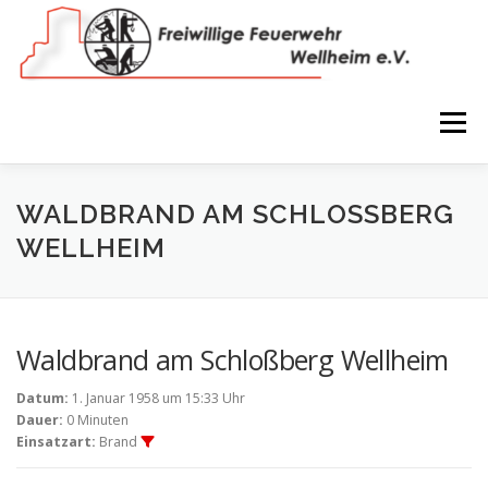
Zum
Inhalt
springen
Menü
NEWS
VEREIN
150 JAHRE
FEUERWEHR
WALDBRAND AM SCHLOSSBERG W
ELLHEIM
WIR IN BILDERN
TERMINE
IMPRESSUM
Waldbrand am Schloßberg Wellheim
COOKIE-RICHTLINIE (EU)
Datum:
1. Januar 1958 um 15:33 Uhr
Dauer:
0 Minuten
Einsatzart:
Brand