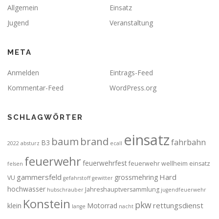
Allgemein
Einsatz
Jugend
Veranstaltung
META
Anmelden
Eintrags-Feed
Kommentar-Feed
WordPress.org
SCHLAGWÖRTER
einsatz
brand
baum
fahrbahn
B3
2022
absturz
ecall
feuerwehr
feuerwehrfest
feuerwehr wellheim einsatz
felsen
gammersfeld
Hard
grossmehring
VU
gefahrstoff
gewitter
hochwasser
Jahreshauptversammlung
hubschrauber
jugendfeuerwehr
Konstein
pkw
rettungsdienst
klein
Motorrad
lange
nacht