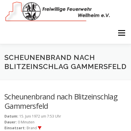
Zum
Inhalt
springen
Menü
NEWS
VEREIN
150 JAHRE
FEUERWEHR
SCHEUNENBRAND NACH
BLITZEINSCHLAG GAMMERSFELD
WIR IN BILDERN
TERMINE
IMPRESSUM
Scheunenbrand nach Blitzeinschlag
COOKIE-RICHTLINIE (EU)
Gammersfeld
Datum:
15. Juni 1972 um 7:53 Uhr
Dauer:
0 Minuten
Einsatzart:
Brand