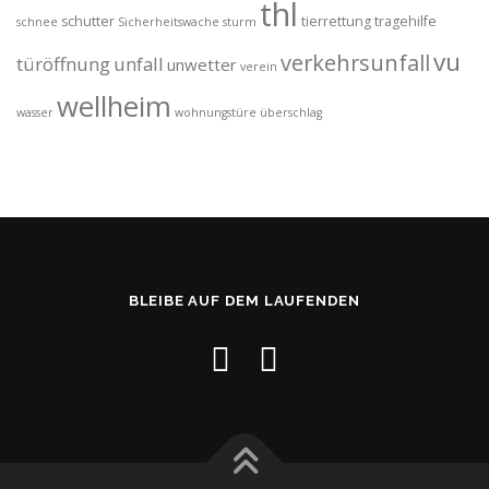
thl
schutter
tierrettung
tragehilfe
schnee
Sicherheitswache
sturm
vu
verkehrsunfall
türöffnung
unfall
unwetter
verein
wellheim
wasser
wohnungstüre
überschlag
BLEIBE AUF DEM LAUFENDEN