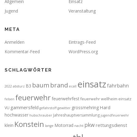
Allgemein
Einsatz
Jugend
Veranstaltung
META
Anmelden
Eintrags-Feed
Kommentar-Feed
WordPress.org
SCHLAGWÖRTER
einsatz
brand
baum
fahrbahn
B3
2022
absturz
ecall
feuerwehr
feuerwehrfest
feuerwehr wellheim einsatz
felsen
gammersfeld
Hard
grossmehring
VU
gefahrstoff
gewitter
hochwasser
Jahreshauptversammlung
hubschrauber
jugendfeuerwehr
Konstein
pkw
rettungsdienst
klein
Motorrad
lange
nacht