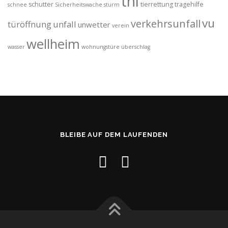
thl
schutter
tierrettung
tragehilfe
schnee
Sicherheitswache
sturm
vu
verkehrsunfall
türöffnung
unfall
unwetter
verein
wellheim
wasser
wohnungstüre
überschlag
BLEIBE AUF DEM LAUFENDEN