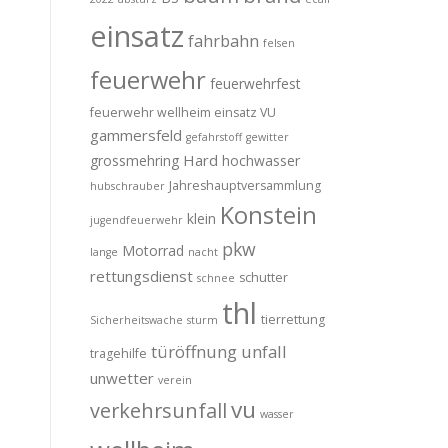
einsatz
fahrbahn
felsen
feuerwehr
feuerwehrfest
feuerwehr wellheim einsatz VU
gammersfeld
gefahrstoff
gewitter
Hard
grossmehring
hochwasser
Jahreshauptversammlung
hubschrauber
Konstein
klein
jugendfeuerwehr
pkw
Motorrad
lange
nacht
rettungsdienst
schutter
schnee
thl
tierrettung
Sicherheitswache
sturm
türöffnung
unfall
tragehilfe
unwetter
verein
vu
verkehrsunfall
wasser