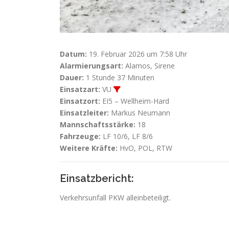
Datum:
19. Februar 2026 um 7:58 Uhr
Alarmierungsart:
Alamos, Sirene
Dauer:
1 Stunde 37 Minuten
Einsatzart:
VU
Einsatzort:
EI5 – Wellheim-Hard
Einsatzleiter:
Markus Neumann
Mannschaftsstärke:
18
Fahrzeuge:
LF 10/6, LF 8/6
Weitere Kräfte:
HvO, POL, RTW
Einsatzbericht:
Verkehrsunfall PKW alleinbeteiligt.