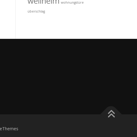
wellheim
wohnungstüre
überschlag
eThemes