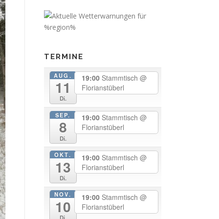
TERMINE
AUG.
19:00
Stammtisch
@
11
Florianstüberl
Di.
SEP.
19:00
Stammtisch
@
8
Florianstüberl
Di.
OKT.
19:00
Stammtisch
@
13
Florianstüberl
Di.
NOV.
19:00
Stammtisch
@
10
Florianstüberl
Di.