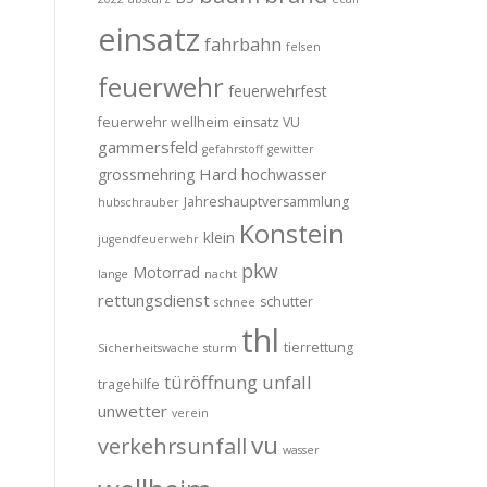
einsatz
fahrbahn
felsen
feuerwehr
feuerwehrfest
feuerwehr wellheim einsatz VU
gammersfeld
gefahrstoff
gewitter
Hard
grossmehring
hochwasser
Jahreshauptversammlung
hubschrauber
Konstein
klein
jugendfeuerwehr
pkw
Motorrad
lange
nacht
rettungsdienst
schutter
schnee
thl
tierrettung
Sicherheitswache
sturm
türöffnung
unfall
tragehilfe
unwetter
verein
vu
verkehrsunfall
wasser