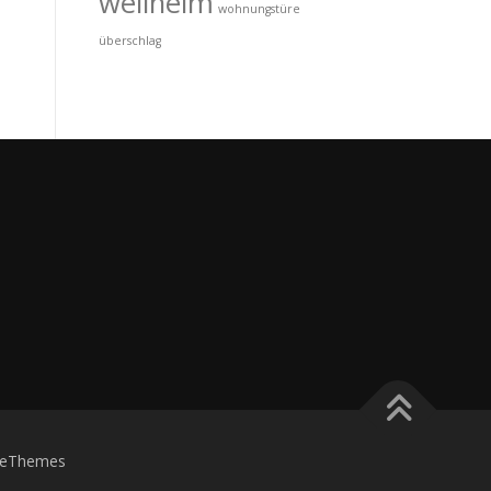
wellheim
wohnungstüre
überschlag
eThemes