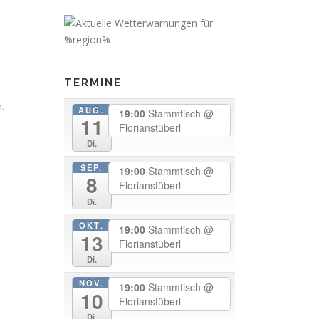
TERMINE
.
AUG.
19:00
Stammtisch
@
11
Florianstüberl
Di.
SEP.
19:00
Stammtisch
@
8
Florianstüberl
Di.
OKT.
19:00
Stammtisch
@
13
Florianstüberl
Di.
NOV.
19:00
Stammtisch
@
10
Florianstüberl
Di.