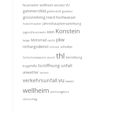
feuerwehr wellheim einsatz VU
gammersfeld
gefahrstoff
gewitter
Hard
grossmehring
hochwasser
Jahreshauptversammlung
hubschrauber
Konstein
klein
jugendfeuerwehr
pkw
Motorrad
lange
nacht
rettungsdienst
schutter
schnee
thl
tierrettung
Sicherheitswache
sturm
türöffnung
unfall
tragehilfe
unwetter
verein
vu
verkehrsunfall
wasser
wellheim
wohnungstüre
überschlag