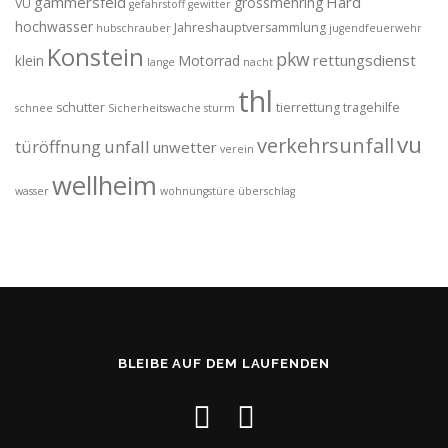
gammersfeld
Hard
grossmehring
VU
gefahrstoff
gewitter
hochwasser
Jahreshauptversammlung
hubschrauber
jugendfeuerwehr
Konstein
pkw
rettungsdienst
klein
Motorrad
lange
nacht
thl
schutter
tierrettung
tragehilfe
schnee
Sicherheitswache
sturm
vu
verkehrsunfall
türöffnung
unfall
unwetter
verein
wellheim
wasser
wohnungstüre
überschlag
BLEIBE AUF DEM LAUFENDEN