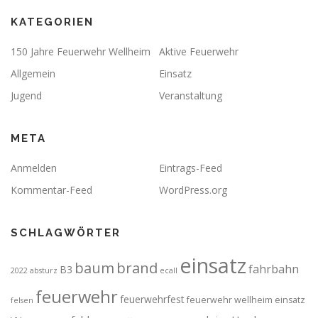
KATEGORIEN
150 Jahre Feuerwehr Wellheim
Aktive Feuerwehr
Allgemein
Einsatz
Jugend
Veranstaltung
META
Anmelden
Eintrags-Feed
Kommentar-Feed
WordPress.org
SCHLAGWÖRTER
einsatz
brand
baum
fahrbahn
B3
2022
absturz
ecall
feuerwehr
feuerwehrfest
feuerwehr wellheim einsatz
felsen