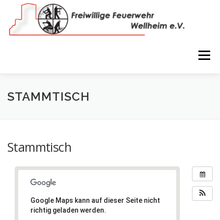
Zum
Inhalt
springen
Menü
NEWS
VEREIN
150 JAHRE
FEUERWEHR
STAMMTISCH
WIR IN BILDERN
TERMINE
IMPRESSUM
Stammtisch
COOKIE-RICHTLINIE (EU)
Google Maps kann auf dieser Seite nicht
richtig geladen werden.