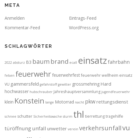
META
Anmelden
Eintrags-Feed
Kommentar-Feed
WordPress.org
SCHLAGWÖRTER
einsatz
brand
baum
fahrbahn
B3
2022
absturz
ecall
feuerwehr
feuerwehrfest
feuerwehr wellheim einsatz
felsen
gammersfeld
Hard
grossmehring
VU
gefahrstoff
gewitter
hochwasser
Jahreshauptversammlung
hubschrauber
jugendfeuerwehr
Konstein
pkw
rettungsdienst
klein
Motorrad
lange
nacht
thl
schutter
tierrettung
tragehilfe
schnee
Sicherheitswache
sturm
vu
verkehrsunfall
türöffnung
unfall
unwetter
verein