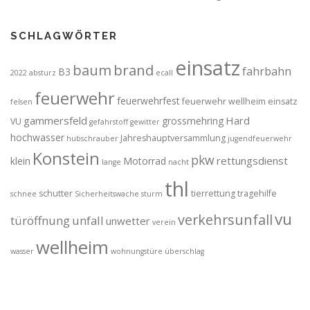
SCHLAGWÖRTER
einsatz
brand
baum
fahrbahn
B3
2022
absturz
ecall
feuerwehr
feuerwehrfest
feuerwehr wellheim einsatz
felsen
gammersfeld
Hard
grossmehring
VU
gefahrstoff
gewitter
hochwasser
Jahreshauptversammlung
hubschrauber
jugendfeuerwehr
Konstein
pkw
rettungsdienst
klein
Motorrad
lange
nacht
thl
schutter
tierrettung
tragehilfe
schnee
Sicherheitswache
sturm
vu
verkehrsunfall
türöffnung
unfall
unwetter
verein
wellheim
wasser
wohnungstüre
überschlag